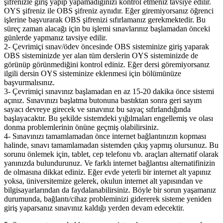
şifrenizle giriş yapıp yapamadığınızı kontrol etmeniz tavsiye edilir.
OYS şifreniz ile OBS şifreniz aynıdır. Eğer giremiyorsanız öğrenci
işlerine başvurarak OBS şifrenizi sıfırlamanız gerekmektedir. Bu
süreç zaman alacağı için bu işlemi sınavlarınız başlamadan önceki
günlerde yapmanız tavsiye edilir.
2- Çevrimiçi sınav/ödev öncesinde OBS sisteminize giriş yaparak
OBS sisteminizde yer alan tüm derslerin OYS sisteminizde de
görünüp görünmediğini kontrol ediniz. Eğer dersi göremiyorsanız
ilgili dersin OYS sisteminize eklenmesi için bölümünüze
başvurmalısınız.
3- Çevrimiçi sınavınız başlamadan en az 15-20 dakika önce sistemi
açınız. Sınavınızı başlatma butonuna bastıktan sonra geri sayım
sayacı devreye girecek ve sınavınız bu sayaç sıfırlandığında
başlayacaktır. Bu şekilde sistemdeki yığılmaları engellemiş ve olası
donma problemlerinin önüne geçmiş olabilirsiniz.
4- Sınavınızı tamamlamadan önce internet bağlantınızın kopması
halinde, sınavı tamamlamadan sistemden çıkış yapmış olursunuz. Bu
sorunu önlemek için, tablet, cep telefonu vb. araçları alternatif olarak
yanınızda bulundurunuz. Ve farklı internet bağlantısı alternatifinizin
de olmasına dikkat ediniz. Eğer evde yeterli bir internet alt yapınız
yoksa, üniversitemize gelerek, okulun internet alt yapısından ve
bilgisayarlarından da faydalanabilirsiniz. Böyle bir sorun yaşamanız
durumunda, bağlantı/cihaz probleminizi gidererek sisteme yeniden
giriş yaparsanız sınavınız kaldığı yerden devam edecektir.