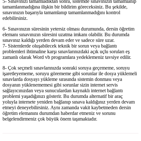
5- Sınavınızı tamamladıktan sonra, sistemde sınavınızın tamamlanıp
tamamlanmadığına ilişkin bir bildirim göreceksiniz. Bu şekilde,
sınavınızın başarıyla tamamlanıp tamamlanmadığını kontrol
edebilirsiniz.
6- Sınavınızın süresinin yetersiz olması durumunda, dersin öğretim
elemanı sınavınızın süresini uzatma imkanı olabilir. Bu durumda
sınavınız kaldığı yerden devam eder ve sadece süre uzar.
7- Sistemlerde oluşabilecek teknik bir sorun veya bağlantı
problemleri ihtimaline karşı sınavlarınızdaki açık uçlu soruları eş
zamanlı olarak Word vb programlara yedeklemeniz tavsiye edilir.
8- Çok seçmeli sınavlarınızda sonraki soruya geçememe, soruyu
işaretleyememe, soruyu görememe gibi sorunlar ile dosya yüklemeli
sınavlarda dosyayı yükleme sırasında sistemin donması veya
dosyanın yüklenememesi gibi sorunlar sizin internet servis
sağlayıcınızdan veya sunuculardan kaynaklı internet bağlantı
problemi yaşadığınızı gösterir. Bu durumda alternatif bir araç
yoluyla internete yeniden bağlanıp sınava kaldığınız yerden devam
etmeyi deneyebilirsiniz. Aynı zamanda vakit kaybetmeden dersin
öğretim elemanını durumdan haberdar etmeniz ve sorunu
belgelendirmeniz çok büyük önem taşımaktadır.