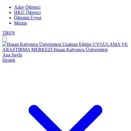
Aday Öğrenci
HKÜ Öğrenci
Öğretim Üyesi
Mezun
TR
EN
Uzaktan Eğitim
UYGULAMA VE
ARAŞTIRMA MERKEZİ
Hasan Kalyoncu Üniversitesi
Ana Sayfa
Destek